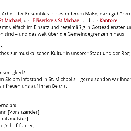
ie Arbeit der Ensembles in besonderem Maße; dazu gehören
t:Michael
, der
Bläserkreis St:Michael
und die
Kantorei
esamt vielfach im Einsatz und regelmäßig in Gottesdiensten 
en sind – und das weit über die Gemeindegrenzen hinaus.
e:
ches zur musikalischen Kultur in unserer Stadt und der Reg
nsmitglied?
n Sie am Infostand in St. Michaelis – gerne senden wir Ihne
ir freuen uns auf Ihren Beitritt!
erne an!
nn [Vorsitzender]
chatzmeister]
 [Schriftführer]