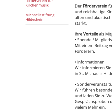
Förderverein für
Kirchenmusik
Der
Förderverein
fü
und reichhaltige K
Michaelisstiftung
alten und akustisch
Hildesheim
stärkt.
Ihre
Vorteile
als Mit
• Spende / Mitglied
Mit einem Beitrag 
Förderern.
• Informationen
Wir informieren Sie
in St. Michaelis Hil
• Sonderveranstalt
Wir führen besonde
und laden Sie zu W
Gesprächsproben de
vielem Mehr ein.