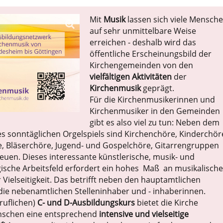
Mit
Musik
lassen sich viele Mensch
auf sehr unmittelbare Weise
erreichen - deshalb wird das
öffentliche Erscheinungsbild der
Kirchengemeinden von den
vielfältigen Aktivitäten
der
Kirchenmusik
geprägt.
Für die Kirchenmusikerinnen und
Kirchenmusiker in den Gemeinden
gibt es also viel zu tun: Neben dem
s sonntäglichen Orgelspiels sind Kirchenchöre, Kinderchör
e, Bläserchöre, Jugend- und Gospelchöre, Gitarrengruppen
euen. Dieses interessante künstlerische, musik- und
che Arbeitsfeld erfordert ein hohes Maß an musikalische
Vielseitigkeit. Das betrifft neben den hauptamtlichen
e nebenamtlichen Stelleninhaber und - inhaberinnen.
ruflichen)
C- und D-Ausbildungskurs
bietet die Kirche
enschen eine entsprechend
intensive und vielseitige