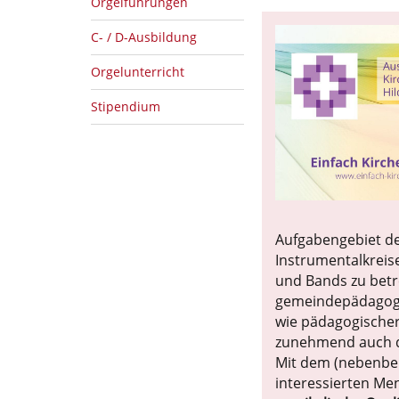
Orgelführungen
C- / D-Ausbildung
Orgelunterricht
Stipendium
Aufgabengebiet de
Instrumentalkreis
und Bands zu betr
gemeindepädagogis
wie pädagogischer 
zunehmend auch di
Mit dem (nebenbe
interessierten M