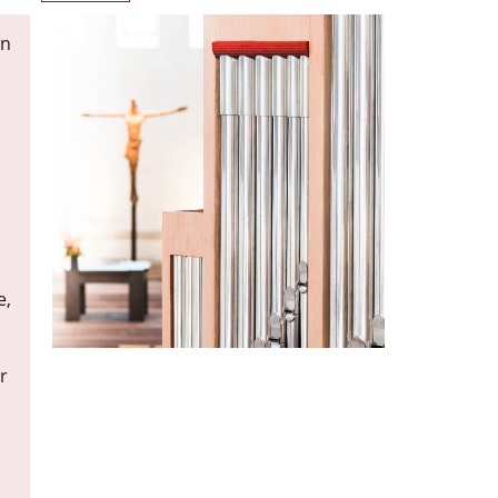
en
e,
r